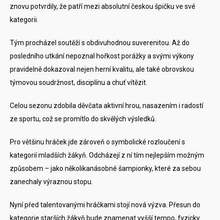
znovu potvrdily, že patří mezi absolutní českou špičku ve své
kategorii.
Tým procházel soutěží s obdivuhodnou suverenitou. Až do
posledního utkání nepoznal hořkost porážky a svými výkony
pravidelně dokazoval nejen herní kvalitu, ale také obrovskou
týmovou soudržnost, disciplínu a chuť vítězit.
Celou sezonu zdobila děvčata aktivní hrou, nasazením i radostí
ze sportu, což se promítlo do skvělých výsledků.
Pro většinu hráček jde zároveň o symbolické rozloučení s
kategorií mladších žákyň. Odcházejí z ní tím nejlepším možným
způsobem – jako několikanásobné šampionky, které za sebou
zanechaly výraznou stopu.
Nyní před talentovanými hráčkami stojí nová výzva. Přesun do
kategorie starších žákyň bude znamenat vyšší tempo, fyzicky