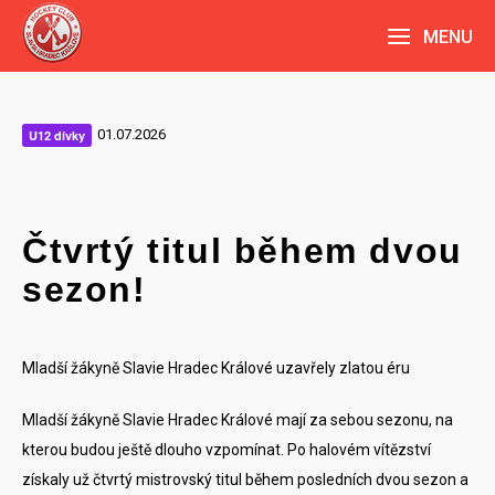
MENU
01.07.2026
U12 dívky
Čtvrtý titul během dvou
sezon!
Mladší žákyně Slavie Hradec Králové uzavřely zlatou éru
Mladší žákyně Slavie Hradec Králové mají za sebou sezonu, na
kterou budou ještě dlouho vzpomínat. Po halovém vítězství
získaly už čtvrtý mistrovský titul během posledních dvou sezon a