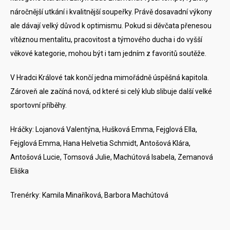
náročnější utkání i kvalitnější soupeřky. Právě dosavadní výkony
ale dávají velký důvod k optimismu. Pokud si děvčata přenesou
vítěznou mentalitu, pracovitost a týmového ducha i do vyšší
věkové kategorie, mohou být i tam jedním z favoritů soutěže.
V Hradci Králové tak končí jedna mimořádně úspěšná kapitola.
Zároveň ale začíná nová, od které si celý klub slibuje další velké
sportovní příběhy.
Hráčky: Lojanová Valentýna, Hušková Emma, Fejglová Ella,
Fejglová Emma, Hana Helvetia Schmidt, Antošová Klára,
Antošová Lucie, Tomsová Julie, Machútová Isabela, Zemanová
Eliška
Trenérky: Kamila Minaříková, Barbora Machútová