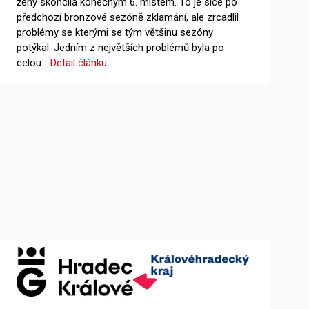
ženy skončila konečným 6. místem. To je sice po
předchozí bronzové sezóně zklamání, ale zrcadlil
problémy se kterými se tým většinu sezóny
potýkal. Jedním z největších problémů byla po
celou…
Detail článku