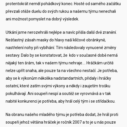
protentokrát neměl pohádkový konec. Hosté od samého začátku
převzali otěže duelu do svých rukou a našemu týmu nenechali
ani možnost pomyslet na dobrý výsledek.
Utkání jsme nerozehráli nejlépe a navíc přišla další dvě zranění.
Nešťastný zásah masky do hlavy naší klíčové obránkyně,
nastřelení nohy při vybíhání. Tím následovaly vynucené změny
sestavy. Dalo by se konstatovat, že kdo v současné době nemá
nějaký ten šrám, tak v našem týmu nehraje…. Hráčkám určitě
nelze upřít snaha, ale pouze ta na všechno nestačí. Je potřeba,
aby se k výkonům několika nadstandartních, přidaly i hráčky
ostatní, které zatím svými výkony a někdy i zaujetím trošku
pokulhávají. Ani soupeři nespí a soutěž se vyrovnává a v tak
nabité konkurenci je potřeba, aby hrál celý tým i se střídačkou.
Na obranu našeho mladého týmu je potřeba dodat, že hrál proti
soupeři jehož většina hráček je ročník 2007 a to je u nás pouze