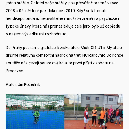
jedna hráčka. Ostatní naše hráčky jsou převážně rozené v roce
2008 a 09, některé pak dokonce i 2010. Když se k tomuto
hendikepu přidá až neuvěřitelné množství zranění a psychické i
fyzické únavy, která nás pronásleduje celé jaro, bylo už dopředu
o našem výsledku asi rozhodnuto.
Do Prahy posíláme gratulaci k zisku titulu Mistr ČR U15. My stále
držíme relativně komfortní náskok na třetí HC Rakovník. Do konce
soutěže nás čekají pouze dvě kola, to první příští v sobotu na
Pragovce.
Autor: Jiří Kožešník