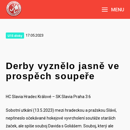
MENU
17.05.2023
U15 dívky
Derby vyznělo jasně ve
prospěch soupeře
HC Slavia Hradec Králové – SK Slavia Praha 3:6
Sobotní utkání (13.5.2023) mezi hradeckou a pražskou Slávií,
nepřineslo očekávané hokejové vyvrcholení soutěže starších
žaček, ale spíše souboj Davida s Goliášem. Souboj, který ale