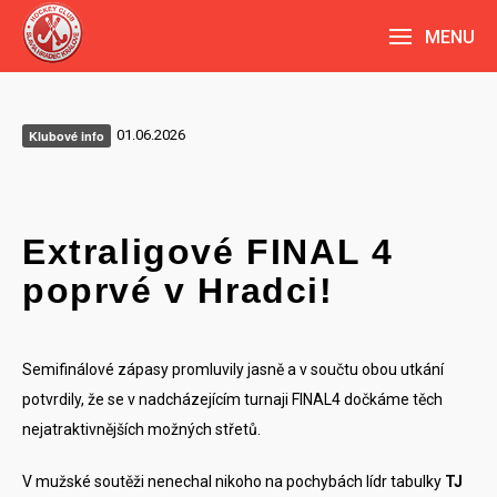
MENU
01.06.2026
Klubové info
Extraligové FINAL 4
poprvé v Hradci!
Semifinálové zápasy promluvily jasně a v součtu obou utkání
potvrdily, že se v nadcházejícím turnaji FINAL4 dočkáme těch
nejatraktivnějších možných střetů.
V mužské soutěži nenechal nikoho na pochybách lídr tabulky
TJ