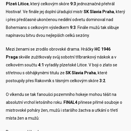
Plzeň Litice
, který celkovým skóre
9:3
jednoznačně přehrál
Hostivař. Ve finále jej doplní úřadující mistr
SK Slavia Praha
, který
i přes předčasně ukončenou nedělní odvetu dominoval nad
Bohemians s celkovým výsledkem
9:3
. Finále mužů tak slibuje
napínavou bitvu dvou nejlepších celků sezóny.
Mezi ženami se zrodilo obrovské drama. Hráčky
HC 1946
Praga
skvěle zužitkovaly svůj sobotní tříbrankový náskok a v
celkovém součtu
4:1
vyřadily plzeňské Litice. V boji o zlato se
střetnou s obhájkyněmi titulu ze
SK Slavia Praha
, které
postoupily přes Rakovník s těsným celkovým skóre
3:2
.
O víkendu se tak fanoušci pozemního hokeje mohou těšit na
absolutní vrchol letošního roku.
FINAL4
přinese přímé souboje o
mistrovské poháry žen, mužů i staršího žactva a utkání o třetí
místa žen a mužů: