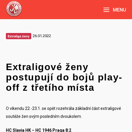
MENU
26.01.2022
Extraliga ženy
Extraligové ženy
postupují do bojů play-
off z třetího místa
O víkendu 22.-23.1. se opět rozehrála základní část extraligové
soutěže žen svým posledním dvoukolem.
HC Slavia HK – HC 1946 Praga 8:2