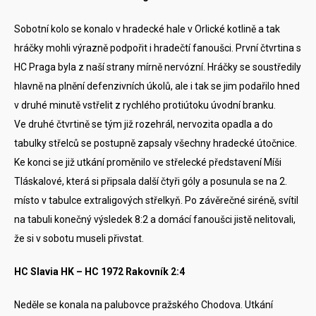
Sobotní kolo se konalo v hradecké hale v Orlické kotlině a tak
hráčky mohli výrazně podpořit i hradečtí fanoušci. První čtvrtina s
HC Praga byla z naší strany mírně nervózní. Hráčky se soustředily
hlavně na plnění defenzivních úkolů, ale i tak se jim podařilo hned
v druhé minutě vstřelit z rychlého protiútoku úvodní branku.
Ve druhé čtvrtině se tým již rozehrál, nervozita opadla a do
tabulky střelců se postupně zapsaly všechny hradecké útočnice.
Ke konci se již utkání proměnilo ve střelecké představení Míši
Tláskalové, která si připsala další čtyři góly a posunula se na 2.
místo v tabulce extraligových střelkyň. Po závěrečné siréně, svítil
na tabuli konečný výsledek 8:2 a domácí fanoušci jistě nelitovali,
že si v sobotu museli přivstat.
HC Slavia HK – HC 1972 Rakovník 2:4
Neděle se konala na palubovce pražského Chodova. Utkání