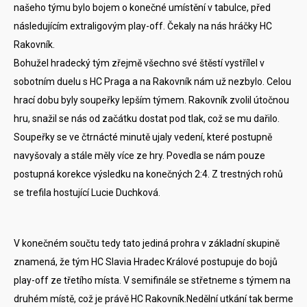
našeho týmu bylo bojem o konečné umístění v tabulce, před
následujícím extraligovým play-off. Čekaly na nás hráčky HC
Rakovník.
Bohužel hradecký tým zřejmě všechno své štěstí vystřílel v
sobotním duelu s HC Praga a na Rakovník nám už nezbylo. Celou
hrací dobu byly soupeřky lepším týmem. Rakovník zvolil útočnou
hru, snažil se nás od začátku dostat pod tlak, což se mu dařilo.
Soupeřky se ve čtrnácté minutě ujaly vedení, které postupně
navyšovaly a stále měly více ze hry. Povedla se nám pouze
postupná korekce výsledku na konečných 2:4. Z trestných rohů
se trefila hostující Lucie Duchková.
V konečném součtu tedy tato jediná prohra v základní skupině
znamená, že tým HC Slavia Hradec Králové postupuje do bojů
play-off ze třetího místa. V semifinále se střetneme s týmem na
druhém místě, což je právě HC Rakovník.Nedělní utkání tak berme