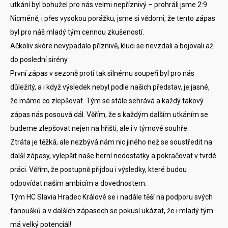
utkání byl bohužel pro nás velmi nepříznivý – prohráli jsme 2:9.
Nicméně, i přes vysokou porážku, jsme si vědomi, že tento zápas
byl pro náš mladý tým cennou zkušeností.
Ačkoliv skóre nevypadalo příznivě, kluci se nevzdali a bojovali až
do poslední sirény.
První zápas v sezoně proti tak silnému soupeři byl pro nás
důležitý, a i když výsledek nebyl podle našich představ, je jasné,
že máme co zlepšovat. Tým se stále sehrává a každý takový
zápas nás posouvá dál. Věřím, že s každým dalším utkáním se
budeme zlepšovat nejen na hřišti, ale i v týmové souhře.
Ztráta je těžká, ale nezbývá nám nic jiného než se soustředit na
další zápasy, vylepšit naše herní nedostatky a pokračovat v tvrdé
práci. Věřím, že postupně přijdou i výsledky, které budou
odpovídat našim ambicím a dovednostem.
Tým HC Slavia Hradec Králové se i nadále těší na podporu svých
fanoušků a v dalších zápasech se pokusí ukázat, že i mladý tým
má velký potenciál!