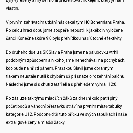
byly vyřešeny a my se mohli prezentovat hokejem, který je nám
vlastní.
V prvním zahřívacím utkání nás čekal tým HC Bohemians Praha.
Po celou hrací dobu jsme soupeře nepustili k jakékoliv vyložené
šanci. Konečné skóre 9:0 bylo přehlídkou naší útočné efektivity.
Do druhého duelu s SK Slavia Praha jsme na palubovku vtrhli
podobným způsobem a nikoho jsme nenechávali na pochybách,
kdo bude na hřišti pánem. Pražskou Slavii jsme obranným
tlakem neustále nutili k chybám už při snaze o rozehrání balónu.
Následně jsme si s chutí zastříleli a s přehledem vyhráli 12:0.
Po zásluze tak týmu mladších žáků za dnešní kolo patří plný
počet bodů a vánoční přestávku stráví na prvním místě tabulky
kategorie U12. Podobně drží tuto příčku ve svých tabulkách i naše
extraligové ženy a mladší žačky.