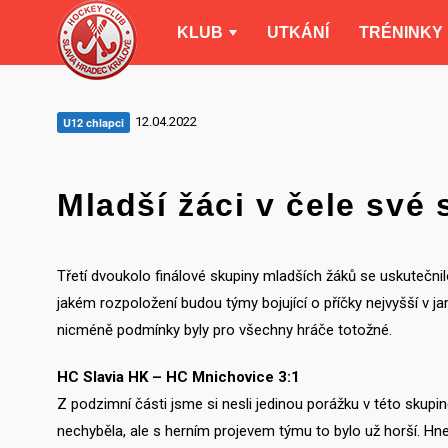
KLUB
UTKÁNÍ
TRÉNINKY
12.04.2022
U12 chlapci
Mladší žáci v čele své
Třetí dvoukolo finálové skupiny mladších žáků se uskutečnilo
jakém rozpoložení budou týmy bojující o příčky nejvyšší v ja
nicméně podmínky byly pro všechny hráče totožné.
HC Slavia HK – HC Mnichovice 3:1
Z podzimní části jsme si nesli jedinou porážku v této skup
nechyběla, ale s herním projevem týmu to bylo už horší. Hn