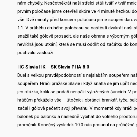
nám chyběly. Nesčetněkrát naši střelci stáli tváří v tvář mnic
prvním poločase jsme otevřeli skóre ve 4 minutě hezkou dor
vše. Dvě minuty před koncem poločasu jsme soupeři darovali
1:1. V průběhu druhého poločasu se naštěstí dvakrát naši stř
snažil také gólově prosadit, ale naše obrana s výborným gó
nevlídná jsou utkání, která se musí oddřít od začátku do ko
pochvalu zaslouží.
HC Slavia HK – SK Slavia PHA 8:0
Duel s velkou pravděpodobností s nejslabším soupeřem naší
soupeřem. Hráči pražské Slavie i když snaha se jim upřít ne
jen otázka, kolik se podaří nespálit vyložených šancích. V
hráčům překáželo vše – útočníci, obránci, brankář, tyče, b
začal i gólově pečetit svoji převahu. V momentě kdy hráči po
balónek po balónku a následně vybíhat do volného prostoru, 
proměnili. Konečný výsledek 10:0 nás posunul na průběžné 