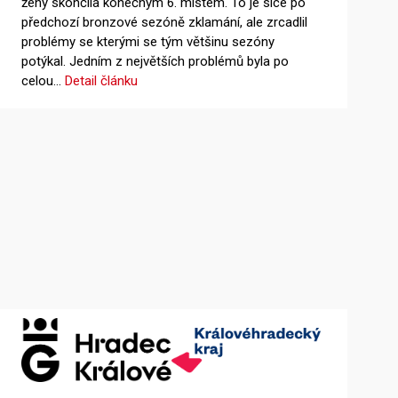
ženy skončila konečným 6. místem. To je sice po
předchozí bronzové sezóně zklamání, ale zrcadlil
problémy se kterými se tým většinu sezóny
potýkal. Jedním z největších problémů byla po
celou…
Detail článku