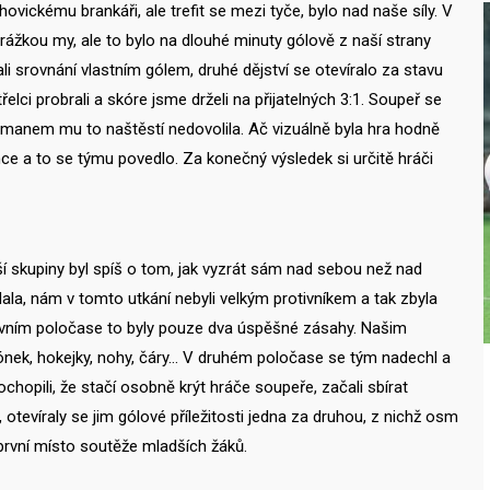
hovickému brankáři, ale trefit se mezi tyče, bylo nad naše síly. V
ážkou my, ale to bylo na dlouhé minuty gólově z naší strany
 srovnání vlastním gólem, druhé dějství se otevíralo za stavu
elci probrali a skóre jsme drželi na přijatelných 3:1. Soupeř se
lmanem mu to naštěstí nedovolila. Ač vizuálně byla hra hodně
nce a to se týmu povedlo. Za konečný výsledek si určitě hráči
 skupiny byl spíš o tom, jak vyzrát sám nad sebou než nad
dala, nám v tomto utkání nebyli velkým protivníkem a tak zbyla
 prvním poločase to byly pouze dva úspěšné zásahy. Našim
alónek, hokejky, nohy, čáry… V druhém poločase se tým nadechl a
chopili, že stačí osobně krýt hráče soupeře, začali sbírat
otevíraly se jim gólové příležitosti jedna za druhou, z nichž osm
první místo soutěže mladších žáků.