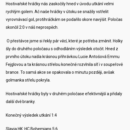
Hostivařské hráčky nás zaskočily hned v úvodu utkání velmi
rychlým golem. Ač naše hráčky v útoku se snažily vstřelit
vyrovnávací gol, protihráčkám se podařilo skore navýšit. Poločas
skončil 2:0 v náš neprospěch.
O přestávce jsme si řekly pár věcí, které je potřeba změnit. Holky
šly do druhého poločasu s odhodláním výsledek otočit. Hned z
prvního útoku našla krásnou přihrávkou Lucie Antošová Emmu
Fejglovou a ta krásnou střelou konečně rozvlnila síť i v soupeřově
brance. To samá akce se opakovala o minutu později, avšak
golmanka střelu pokryla.
Hostivařské hráčky byly v druhém poločase efektivnější a přidaly
další dvě branky.
Konečný výsledek utkání 1:4
Slavia HK: HC Bohemians 5:6