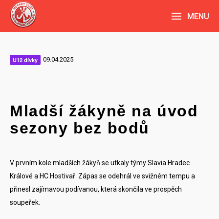
MENU
09.04.2025
U12 dívky
Mladší žákyně na úvod
sezony bez bodů
V prvním kole mladších žákyň se utkaly týmy Slavia Hradec
Králové a HC Hostivař. Zápas se odehrál ve svižném tempu a
přinesl zajímavou podívanou, která skončila ve prospěch
soupeřek.