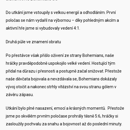
Do utkání jsme vstoupily s velkou energií a odhodláním. První
poločas se nám vydařil na výbornou – díky pohledným akcím a
aktivní hře jsme si vybudovaly vedení 4:1.
Druhá půle ve znamení obratu
Po přestávce však přišlo oživení ze strany Bohemians, naše
hráčky pravděpodobně uspokojilo velké vedení. Hostující tým
přidal na důrazu i přesnosti a postupně začal snižovat. Přestože
naše děvčata bojovala a nevzdávala se, Bohemians dokázaly
vývoj otočit a nakonec strhly vítězství na svou stranu gólem v
závěru zápasu.
Utkání bylo plné nasazení, emocí a krásných momentů. Přestože
jsme po skvělém prvním poločase prohrály těsně 5:6, hráčky si
zasloužily pochvalu za snahu a bojovnost až do poslední minuty.