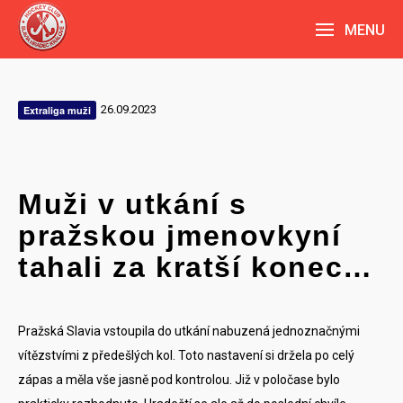
MENU
26.09.2023
Extraliga muži
Muži v utkání s
pražskou jmenovkyní
tahali za kratší konec…
Pražská Slavia vstoupila do utkání nabuzená jednoznačnými
vítězstvími z předešlých kol. Toto nastavení si držela po celý
zápas a měla vše jasně pod kontrolou. Již v poločase bylo