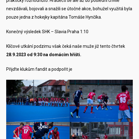
prakticky rozhodnuto. Hradečtí se ale až do poslední chvíle
nevzdávali, bojovali a snažili se útočné akce, bohužel využitá byla
pouze jedna z hokejky kapitána Tomáše Hynčíka.
Konečný výsledek SHK – Slavia Praha 1:10
Klíčové utkání podzimu však čeká naše muže již tento čtvrtek
28.9.2023 od 9:30 na domácím hřišti.
Přijďte klukům fandit a podpořit je