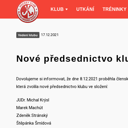
KLUB
UTKÁNÍ
TRÉNINKY
17.12.2021
Vedení klubu
Nové předsednictvo kl
Dovolujeme si informovat, že dne 8.12.2021 proběhla člens
která zvolila nové předsednictvo klubu ve složení:
JUDr. Michal Krýsl
Marek Machút
Zdeněk Stránský
Štěpánka Šmídová