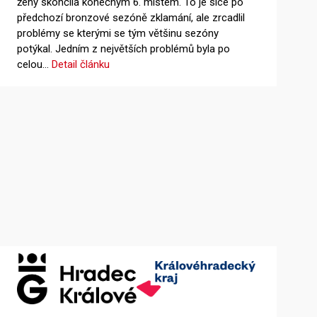
ženy skončila konečným 6. místem. To je sice po
předchozí bronzové sezóně zklamání, ale zrcadlil
problémy se kterými se tým většinu sezóny
potýkal. Jedním z největších problémů byla po
celou…
Detail článku