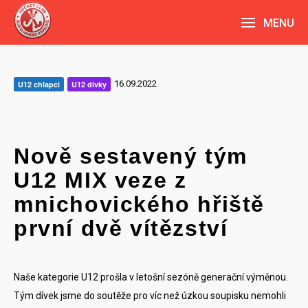
MENU
16.09.2022
U12 chlapci
U12 dívky
Nově sestavený tým
U12 MIX veze z
mnichovického hřiště
první dvě vítězství
Naše kategorie U12 prošla v letošní sezóně generační výměnou.
Tým dívek jsme do soutěže pro víc než úzkou soupisku nemohli