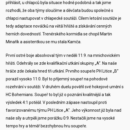
přihlásit, u chlapců byla situace hodně podobná a tak jsme
rozhodli, že oba týmy sloučíme a děvčata budou společně s
chlapci nastupovat v chlapecké soutěži. Cílem letošní soutěže je
tedy adaptace nováčků na větší hřiště a získávání cenných
herních dovedností. Trenérského kormidla se chopil Martin
Minařík a asistentkou se mu stala Kamča.
První ostré boje absolvoval tým v neděli 11.9. na mnichovickém
hřišti. Odehrály se zde kvalifikační utkání skupiny „A“. Na naše
hráče zde čekala hned tři utkání. Prvního soupeře PH Litice „B“
porazil vysoko 11:0. Byl to příjemný soupeř na pohodové
rozehrání v soutěži. V druhém duelu pověřil své hokejové umění s
HC Bohemians. Soupeř to byl již o poznání kvalitnější a tak
výsledek 4:1 potěšil. V posledním zápase nastoupil proti
favorizovanému týmu PH Litice „A“. Jeho výkonnost již byla nad
naše síly a utrpěli jsme porážku 0:9. Nestačili jsme na vysoké
tempo hry a téměř bezchybnou hru soupeře.