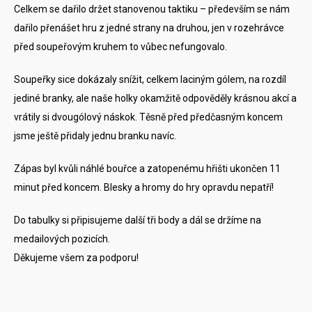
Celkem se dařilo držet stanovenou taktiku – především se nám
dařilo přenášet hru z jedné strany na druhou, jen v rozehrávce
před soupeřovým kruhem to vůbec nefungovalo.
Soupeřky sice dokázaly snížit, celkem laciným gólem, na rozdíl
jediné branky, ale naše holky okamžitě odpověděly krásnou akcí a
vrátily si dvougólový náskok. Těsně před předčasným koncem
jsme ještě přidaly jednu branku navíc.
Zápas byl kvůli náhlé bouřce a zatopenému hřišti ukončen 11
minut před koncem. Blesky a hromy do hry opravdu nepatří!
Do tabulky si připisujeme další tři body a dál se držíme na
medailových pozicích.
Děkujeme všem za podporu!