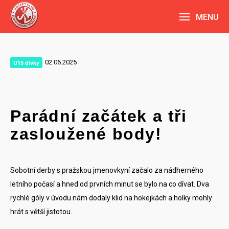
MENU
02.06.2025
U15 dívky
Parádní začátek a tři
zasloužené body!
Sobotní derby s pražskou jmenovkyní začalo za nádherného
letního počasí a hned od prvních minut se bylo na co dívat. Dva
rychlé góly v úvodu nám dodaly klid na hokejkách a holky mohly
hrát s větší jistotou.