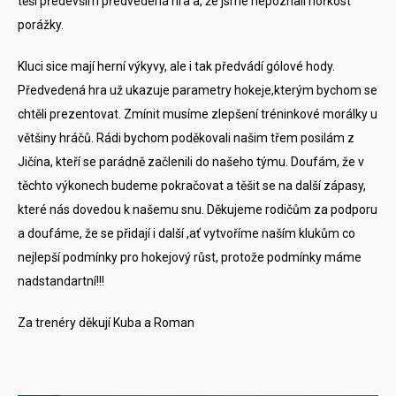
těší především předvedená hra a, že jsme nepoznali hořkost
porážky.
Kluci sice mají herní výkyvy, ale i tak předvádí gólové hody.
Předvedená hra už ukazuje parametry hokeje,kterým bychom se
chtěli prezentovat. Zmínit musíme zlepšení tréninkové morálky u
většiny hráčů. Rádi bychom poděkovali našim třem posilám z
Jičína, kteří se parádně začlenili do našeho týmu. Doufám, že v
těchto výkonech budeme pokračovat a těšit se na další zápasy,
které nás dovedou k našemu snu. Děkujeme rodičům za podporu
a doufáme, že se přidají i další ,ať vytvoříme naším klukům co
nejlepší podmínky pro hokejový růst, protože podmínky máme
nadstandartní!!!
Za trenéry děkují Kuba a Roman