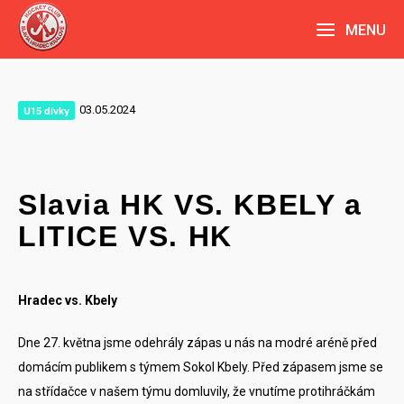
MENU
03.05.2024
U15 dívky
Slavia HK VS. KBELY a
LITICE VS. HK
Hradec vs. Kbely
Dne 27. května jsme odehrály zápas u nás na modré aréně před
domácím publikem s týmem Sokol Kbely. Před zápasem jsme se
na střídačce v našem týmu domluvily, že vnutíme protihráčkám