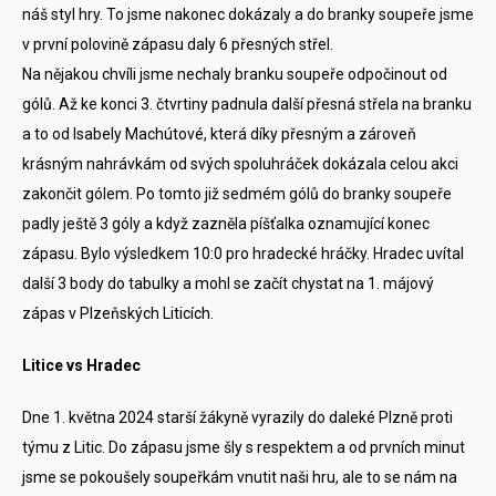
náš styl hry. To jsme nakonec dokázaly a do branky soupeře jsme
v první polovině zápasu daly 6 přesných střel.
Na nějakou chvíli jsme nechaly branku soupeře odpočinout od
gólů. Až ke konci 3. čtvrtiny padnula další přesná střela na branku
a to od Isabely Machútové, která díky přesným a zároveň
krásným nahrávkám od svých spoluhráček dokázala celou akci
zakončit gólem. Po tomto již sedmém gólů do branky soupeře
padly ještě 3 góly a když zazněla píšťalka oznamující konec
zápasu. Bylo výsledkem 10:0 pro hradecké hráčky. Hradec uvítal
další 3 body do tabulky a mohl se začít chystat na 1. májový
zápas v Plzeňských Liticích.
Litice vs Hradec
Dne 1. května 2024 starší žákyně vyrazily do daleké Plzně proti
týmu z Litic. Do zápasu jsme šly s respektem a od prvních minut
jsme se pokoušely soupeřkám vnutit naši hru, ale to se nám na