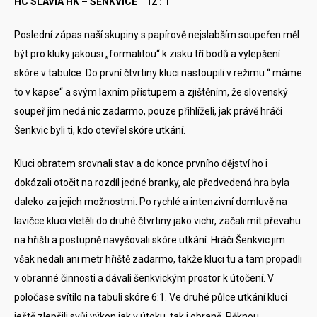
HC SLAVIA HK – ŠENKVICE 12 : 1
Poslední zápas naší skupiny s papírově nejslabším soupeřen měl
být pro kluky jakousi „formalitou“ k zisku tří bodů a vylepšení
skóre v tabulce. Do první čtvrtiny kluci nastoupili v režimu “ máme
to v kapse“ a svým laxním přístupem a zjištěním, že slovenský
soupeř jim nedá nic zadarmo, pouze přihlíželi, jak právě hráči
Šenkvic byli ti, kdo otevřel skóre utkání.
Kluci obratem srovnali stav a do konce prvního dějství ho i
dokázali otočit na rozdíl jedné branky, ale předvedená hra byla
daleko za jejich možnostmi. Po rychlé a intenzivní domluvě na
lavičce kluci vletěli do druhé čtvrtiny jako vichr, začali mít převahu
na hřišti a postupně navyšovali skóre utkání. Hráči Šenkvic jim
však nedali ani metr hřiště zadarmo, takže kluci tu a tam propadli
v obranné činnosti a dávali šenkvickým prostor k útočení. V
poločase svítilo na tabuli skóre 6:1. Ve druhé půlce utkání kluci
ještě zlepšili svůj výkon jak v útoku, tak i obraně. Pěknou