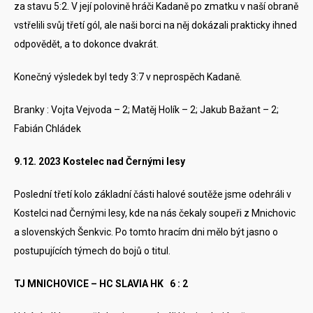
za stavu 5:2. V její polovině hráči Kadaně po zmatku v naší obraně
vstřelili svůj třetí gól, ale naši borci na něj dokázali prakticky ihned
odpovědět, a to dokonce dvakrát.
Konečný výsledek byl tedy 3:7 v neprospěch Kadaně.
Branky : Vojta Vejvoda – 2; Matěj Holík – 2; Jakub Bažant – 2;
Fabián Chládek
9.12. 2023 Kostelec nad Černými lesy
Poslední třetí kolo základní části halové soutěže jsme odehráli v
Kostelci nad Černými lesy, kde na nás čekaly soupeři z Mnichovic
a slovenských Šenkvic. Po tomto hracím dni mělo být jasno o
postupujících týmech do bojů o titul.
TJ MNICHOVICE – HC SLAVIA HK 6 : 2