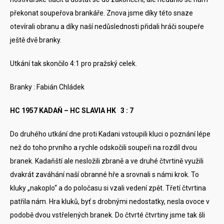
překonat soupeřova brankáře. Znova jsme díky této snaze
otevírali obranu a díky naší nedůslednosti přidali hráči soupeře
ještě dvě branky.
Utkání tak skončilo 4:1 pro pražský celek.
Branky : Fabián Chládek
HC 1957 KADAŇ – HC SLAVIA HK 3 : 7
Do druhého utkání dne proti Kadani vstoupili kluci o poznání lépe
než do toho prvního a rychle odskočili soupeři na rozdíl dvou
branek. Kadaňští ale nesložili zbraně a ve druhé čtvrtině využili
dvakrát zaváhání naší obranné hře a srovnali s námi krok. To
kluky „nakoplo“ a do poločasu si vzali vedení zpět. Třetí čtvrtina
patřila nám. Hra kluků, byť s drobnými nedostatky, nesla ovoce v
podobě dvou vstřelených branek. Do čtvrté čtvrtiny jsme tak šli