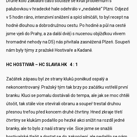
Druhé kolo základní části soutěže se kvůli problémům s
palubovkou v hradecké hale odehrálo v „nedaleké“ Plzni. Odjezd
v 5 hodin ráno, intenzivní sněžení a spící silničáři, to byl recept na
hodně dlouhou a dobrodružnou cestu. Po hodině a půl na cestě
jsme vjeli do Prahy, a za další dvě(i s nucenou objížďkou vlivem
hromadné nehody na D5) nás přivítala zasněžená Plzeň. Soupeři
nám byly týmy z pražské Hostivaře a Kadaně.
HC HOSTIVAŘ – HC SLAVIA HK 4 : 1
Začátek zápasu byl ze strany kluků poněkud ospalý a
nekoncentrovaný. Pražský tým tak brzy po začátku vstřelil první
branku. Kluci se pomalu dostávali do tempa, ale jak se moc chtěli
útočit, tak stále více otevírali obranu a soupeř trestal druhou
přesnou trefou před koncem druhé čtvrtiny. Hned zkraje třetí
čtvrtiny se klukům podařilo po hezké akci snížit na rozdíl jedné
branky, ale to bylo z naší strany vše. Sice jsme se snažili
hostivařské tlačit a dostat se do zakončení, ale nedařilo se nám