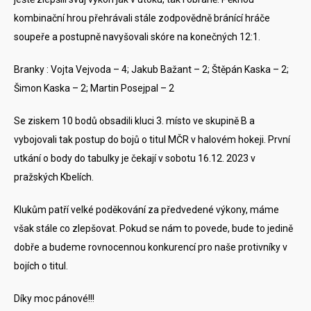
kombinační hrou přehrávali stále zodpovědně bránící hráče
soupeře a postupně navyšovali skóre na konečných 12:1.
Branky : Vojta Vejvoda – 4; Jakub Bažant – 2; Štěpán Kaska – 2;
Šimon Kaska – 2; Martin Posejpal – 2
Se ziskem 10 bodů obsadili kluci 3. místo ve skupině B a
vybojovali tak postup do bojů o titul MČR v halovém hokeji. První
utkání o body do tabulky je čekají v sobotu 16.12. 2023 v
pražských Kbelích.
Klukům patří velké poděkování za předvedené výkony, máme
však stále co zlepšovat. Pokud se nám to povede, bude to jedině
dobře a budeme rovnocennou konkurencí pro naše protivníky v
bojích o titul.
Díky moc pánové!!!