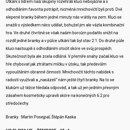
Utkání s lídrem naší skupiny rozehráli kluci nebojácně a s
odhodláním favorita potrápit, nicméně mnichovičtí byli proti. Dvě
slepené branky během jedné minuty nás vrátily na zem. Kluci se
snažili s výsledkem něco udělat, bohužel jim ale vázla kombinační
hra. Ve druhé čtvrtině se však našim borcům podařilo snížit na
rozdíl jedné branky a v půlce utkání tak byl stav 2:1. Do druhé půle
kluci nastoupili s odhodláním otočit skóre ve svůj prospěch.
Skutečnost byla ale zcela odlišná. V přemíře snahy začali kluci ve
hře chybovat jak ztrátami míčku v útoku, tak především
vypouštěním obranné činnosti. Mnichovičtí těchto nabídek s
radostí využívali a „nasázeli“ nám ještě čtyři branky. Na to se
klukům už těžce hledala odpověď, a tak už jen jedním přesným
zásahem kosmeticky upravili skóre na konečných 6:2 pro
středočechy.
Branky : Martin Posejpal; Štěpán Kaska