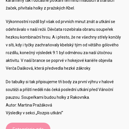
karantény tak i občasné potkání termínů mladších a starších
žaček, přivítala holky z pražských Kbel.
Výkonnostní rozdíl byl však od prvních minut znát a utkání se
odehrávalo v naší režii. Děvčata rozebírala obranu soupeřek
hezkou kombinační hrou. A i přesto, že ne všechny střely končily
v síti, kdy i tyčky zachraňovaly kbelský tým od většího gólového
rozdílu, konečný výsledek 9:1 byl odměnou za naší útočnou
aktivitu. V naší brance se poprvé v hokejové kariéře objevila
Verča Dašková, která předvedla hezké zákroky.
Do tabulky si tak připisujeme tři body za první výhru v halové
soutěži a příští neděli nás čeká poslední utkání před Vánoční
pauzou. Soupeřkami budou holky z Rakovníka.
Autor: Martina Pražáková
Výsledky v sekci „Rozpis utkání“