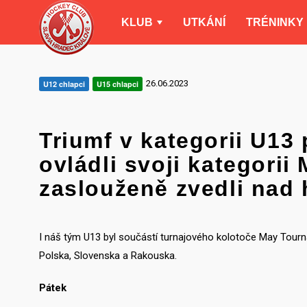
KLUB
UTKÁNÍ
TRÉNINKY
26.06.2023
U12 chlapci
U15 chlapci
Triumf v kategorii U13
ovládli svoji kategorii
zaslouženě zvedli nad 
I náš tým U13 byl součástí turnajového kolotoče May Tourn
Polska, Slovenska a Rakouska.
Pátek