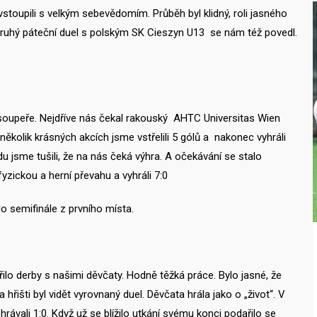
toupili s velkým sebevědomím. Průběh byl klidný, roli jasného
še. Druhý páteční duel s polským SK Cieszyn U13 se nám též povedl.
í soupeře. Nejdříve nás čekal rakouský AHTC Universitas Wien
ěkolik krásných akcích jsme vstřelili 5 gólů a nakonec vyhráli
 jsme tušili, že na nás čeká výhra. A očekávání se stalo
yzickou a herní převahu a vyhráli 7:0
do semifinále z prvního místa.
řilo derby s našimi děvčaty. Hodně těžká práce. Bylo jasné, že
išti byl vidět vyrovnaný duel. Děvčata hrála jako o „život“. V
ávali 1:0. Když už se blížilo utkání svému konci podařilo se