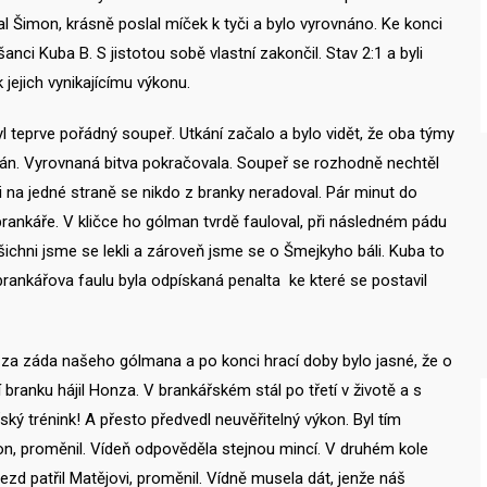
l Šimon, krásně poslal míček k tyči a bylo vyrovnáno. Ke konci
anci Kuba B. S jistotou sobě vlastní zakončil. Stav 2:1 a byli
 jejich vynikajícímu výkonu.
yl teprve pořádný soupeř. Utkání začalo a bylo vidět, že oba týmy
ěpán. Vyrovnaná bitva pokračovala. Soupeř se rozhodně nechtěl
 na jedné straně se nikdo z branky neradoval. Pár minut do
ankáře. V kličce ho gólman tvrdě fauloval, při následném pádu
ichni jsme se lekli a zároveň jsme se o Šmejkyho báli. Kuba to
 brankářova faulu byla odpískaná penalta ke které se postavil
u za záda našeho gólmana a po konci hrací doby bylo jasné, že o
 branku hájil Honza. V brankářském stál po třetí v životě a s
ský trénink! A přesto předvedl neuvěřitelný výkon. Byl tím
, proměnil. Vídeň odpověděla stejnou mincí. V druhém kole
zd patřil Matějovi, proměnil. Vídně musela dát, jenže náš