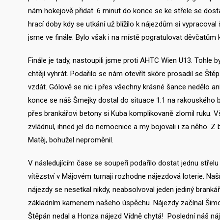
nám hokejově přidat. 6 minut do konce se ke střele se dosta
hrací doby kdy se utkání už blížilo k nájezdům si vypracoval š
jsme ve finále. Bylo však i na místě pogratulovat děvčatům k
Finále je tady, nastoupili jsme proti AHTC Wien U13. Tohle b
chtějí vyhrát. Podařilo se nám otevřít skóre prosadil se Št
vzdát. Gólově se nic i přes všechny krásné šance nedělo ani
konce se náš Šmejky dostal do situace 1:1 na rakouského br
přes brankářovi betony si Kuba komplikovaně zlomil ruku. Vš
zvládnul, ihned jel do nemocnice a my bojovali i za něho. Z
Matěj, bohužel neproměnil.
V následujícím čase se soupeři podařilo dostat jednu střel
vítězství v Májovém turnaji rozhodne nájezdová loterie. Naší
nájezdy se nesetkal nikdy, neabsolvoval jeden jediný brankář
základním kamenem našeho úspěchu. Nájezdy začínal Šimon
Štěpán nedal a Honza nájezd Vídně chytá! Poslední náš náje