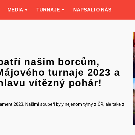
MÉDIA
TURNAJE
NAPSALI O NÁS
 patří našim borcům,
 Májového turnaje 2023 a
hlavu vítězný pohár!
ament 2023. Našimi soupeři byly nejenom týmy z ČR, ale také z