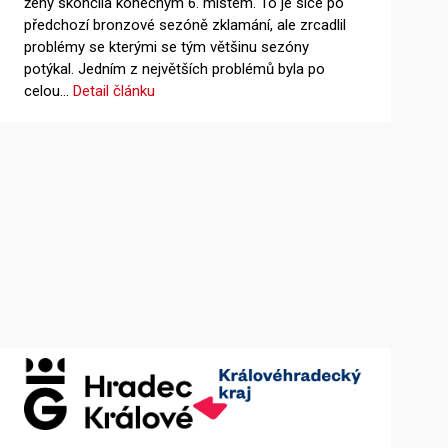
ženy skončila konečným 6. místem. To je sice po
předchozí bronzové sezóně zklamání, ale zrcadlil
problémy se kterými se tým většinu sezóny
potýkal. Jedním z největších problémů byla po
celou…
Detail článku