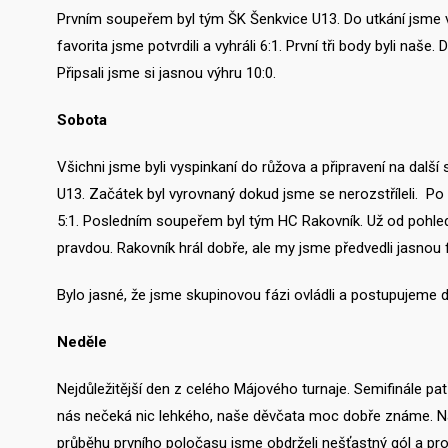
Prvním soupeřem byl tým ŠK Šenkvice U13. Do utkání jsme vs
favorita jsme potvrdili a vyhráli 6:1. První tři body byli na
Připsali jsme si jasnou výhru 10:0.
Sobota
Všichni jsme byli vyspinkaní do růžova a připravení na dalš
U13. Začátek byl vyrovnaný dokud jsme se nerozstříleli. Po n
5:1. Posledním soupeřem byl tým HC Rakovník. Už od pohledu
pravdou. Rakovník hrál dobře, ale my jsme předvedli jasnou f
Bylo jasné, že jsme skupinovou fázi ovládli a postupujeme 
Neděle
Nejdůležitější den z celého Májového turnaje. Semifinále pat
nás nečeká nic lehkého, naše děvčata moc dobře známe. Na hř
průběhu prvního poločasu jsme obdrželi nešťastný gól a prohr