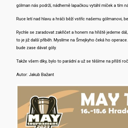
gólman nás podrží, nádherně lapačkou vytáhl míček a tím nám 
Ruce letí nad hlavu a hráči běží vstříc našemu gólmanovi, 
Rychle se zaradovat zakřičet a honem na hřiště jedeme dál, 
to je již další příběh. Myslíme na Šmejkyho čeká ho operace
bude zase dávat góly.
Takže všem díky, bylo to parádní a už se těšíme na příští roč
Autor: Jakub Bažant