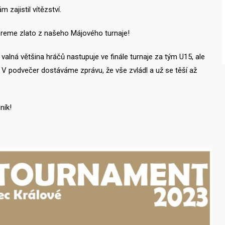
zajistil vítězství.
bereme zlato z našeho Májového turnaje!
valná většina hráčů nastupuje ve finále turnaje za tým U15, ale
. V podvečer dostáváme zprávu, že vše zvládl a už se těší až
ník!