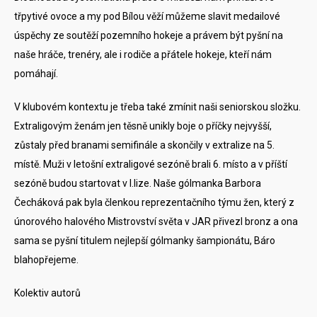
třpytivé ovoce a my pod Bílou věží můžeme slavit medailové
úspěchy ze soutěží pozemního hokeje a právem být pyšní na
naše hráče, trenéry, ale i rodiče a přátele hokeje, kteří nám
pomáhají.
V klubovém kontextu je třeba také zmínit naši seniorskou složku.
Extraligovým ženám jen těsně unikly boje o příčky nejvyšší,
zůstaly před branami semifinále a skončily v extralize na 5.
místě. Muži v letošní extraligové sezóně brali 6. místo a v příští
sezóně budou startovat v I.lize. Naše gólmanka Barbora
Čecháková pak byla členkou reprezentačního týmu žen, který z
únorového halového Mistrovství světa v JAR přivezl bronz a ona
sama se pyšní titulem nejlepší gólmanky šampionátu, Báro
blahopřejeme.
Kolektiv autorů