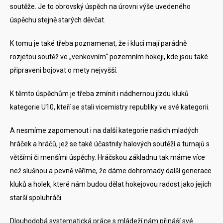
soutěže. Je to obrovský úspěch na úrovni výše uvedeného
úspěchu stejně starých děvčat.
K tomu je také třeba poznamenat, že i kluci mají parádně
rozjetou soutěž ve „venkovním“ pozemním hokeji, kde jsou také
připraveni bojovat o mety nejvyšší.
K těmto úspěchům je třeba zmínit i nádhernou jízdu kluků
kategorie U10, kteří se stali vicemistry republiky ve své kategorii.
A nesmíme zapomenout i na další kategorie našich mladých
hráček a hráčů, jež se také účastnily halových soutěží a turnajů s
většími či menšími úspěchy. Hráčskou základnu tak máme více
než slušnou a pevně věříme, že dáme dohromady další generace
kluků a holek, které nám budou dělat hokejovou radost jako jejich
starší spoluhráči.
Dlouhodobá systematická práce s mládeží nám přináší své