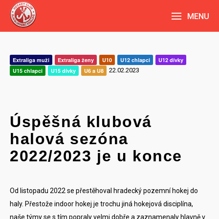
MENU
Extraliga muži
Extraliga ženy
U10
U12 chlapci
U12 dívky
22.02.2023
U15 chlapci
U15 dívky
U6 a U8
Úspěšná klubová
halová sezóna
2022/2023 je u konce
Od listopadu 2022 se přestěhoval hradecký pozemní hokej do
haly. Přestože indoor hokej je trochu jiná hokejová disciplína,
naše týmy se s tím popraly velmi dobře a zaznamenaly hlavně v