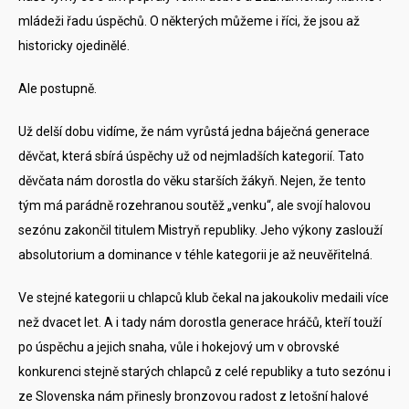
mládeži řadu úspěchů. O některých můžeme i říci, že jsou až
historicky ojedinělé.
Ale postupně.
Už delší dobu vidíme, že nám vyrůstá jedna báječná generace
děvčat, která sbírá úspěchy už od nejmladších kategorií. Tato
děvčata nám dorostla do věku starších žákyň. Nejen, že tento
tým má parádně rozehranou soutěž „venku“, ale svojí halovou
sezónu zakončil titulem Mistryň republiky. Jeho výkony zaslouží
absolutorium a dominance v téhle kategorii je až neuvěřitelná.
Ve stejné kategorii u chlapců klub čekal na jakoukoliv medaili více
než dvacet let. A i tady nám dorostla generace hráčů, kteří touží
po úspěchu a jejich snaha, vůle i hokejový um v obrovské
konkurenci stejně starých chlapců z celé republiky a tuto sezónu i
ze Slovenska nám přinesly bronzovou radost z letošní halové