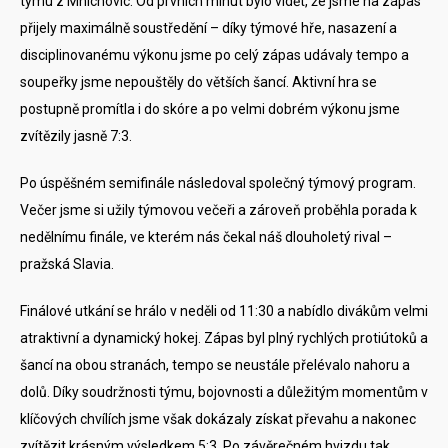
týmu z Mnichovic. Od prvních minut bylo vidět, že jsme na zápas
přijely maximálně soustředění – díky týmové hře, nasazení a
disciplinovanému výkonu jsme po celý zápas udávaly tempo a
soupeřky jsme nepouštěly do větších šancí. Aktivní hra se
postupně promítla i do skóre a po velmi dobrém výkonu jsme
zvítězily jasně 7:3.
Po úspěšném semifinále následoval společný týmový program.
Večer jsme si užily týmovou večeři a zároveň proběhla porada k
nedělnímu finále, ve kterém nás čekal náš dlouholetý rival –
pražská Slavia.
Finálové utkání se hrálo v neděli od 11:30 a nabídlo divákům velmi
atraktivní a dynamický hokej. Zápas byl plný rychlých protiútoků a
šancí na obou stranách, tempo se neustále přelévalo nahoru a
dolů. Díky soudržnosti týmu, bojovnosti a důležitým momentům v
klíčových chvílích jsme však dokázaly získat převahu a nakonec
zvítězit krásným výsledkem 5:3. Po závěrečném hvizdu tak