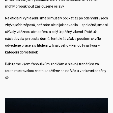
mohly propuknout zasloužené oslavy.
Na oficiální vyhlášení jsme si musely počkat až po odehrání všech
zbývajících zápasů, což nám ale nijak nevadilo – společně jsme si
užívaly vítěznou atmosféru a celý úspěšný víkend. Poté už
následovala jen cesta domů, tentokrát však s pocitem skvěle
odvedené práce a s titulem z finálového víkendu Final Four v
kategorii dorostenek.
Děkujeme všem fanouškům, rodičům a hlavně trenérům za
touto mistrovskou cestou a těšíme se na Vás u venkovní sezóny
😃