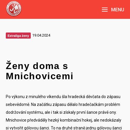
MENU
19.04.2024
Extraliga ženy
Ženy doma s
Mnichovicemi
Po výkonu z minulého víkendu šla hradecká děvčata do zápasu
sebevědomě. Na začátku zápasu dělalo hradečačkám problém
dodržování systému, ale i tak si získaly první šance právě ony.
Mnichovice předváděly hezký kombinační hokej, ale nedokázaly
si vytvořit gólovou šanci. To na druhé straně jednu gólovou šanci