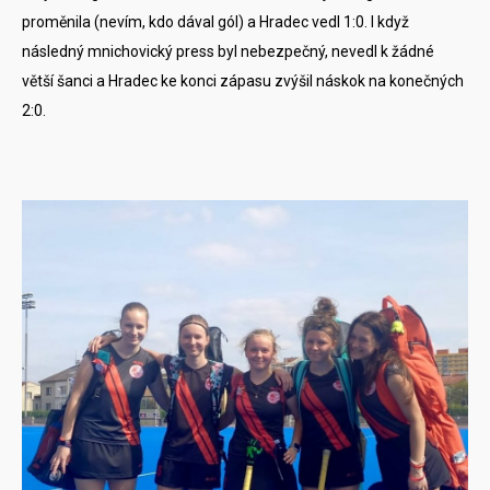
proměnila (nevím, kdo dával gól) a Hradec vedl 1:0. I když
následný mnichovický press byl nebezpečný, nevedl k žádné
větší šanci a Hradec ke konci zápasu zvýšil náskok na konečných
2:0.