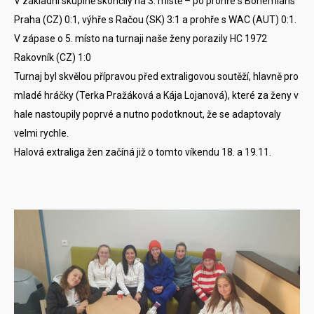
V základní skupině skončily na 3. místě – po prohře s Bohemians
Praha (CZ) 0:1, výhře s Račou (SK) 3:1 a prohře s WAC (AUT) 0:1.
V zápase o 5. místo na turnaji naše ženy porazily HC 1972
Rakovník (CZ) 1:0
Turnaj byl skvělou přípravou před extraligovou soutěží, hlavně pro
mladé hráčky (Terka Pražáková a Kája Lojanová), které za ženy v
hale nastoupily poprvé a nutno podotknout, že se adaptovaly
velmi rychle.
Halová extraliga žen začíná již o tomto víkendu 18. a 19.11.