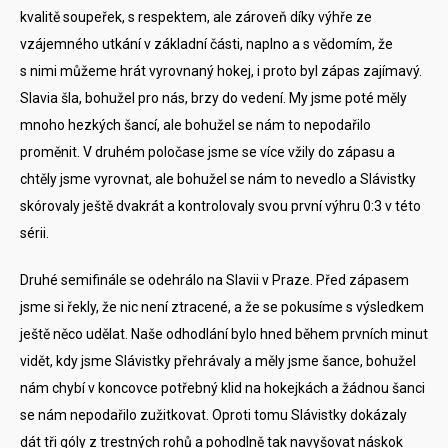
kvalitě soupeřek, s respektem, ale zároveň díky výhře ze
vzájemného utkání v základní části, naplno a s vědomím, že
s nimi můžeme hrát vyrovnaný hokej, i proto byl zápas zajímavý.
Slavia šla, bohužel pro nás, brzy do vedení. My jsme poté měly
mnoho hezkých šancí, ale bohužel se nám to nepodařilo
proměnit. V druhém poločase jsme se více vžily do zápasu a
chtěly jsme vyrovnat, ale bohužel se nám to nevedlo a Slávistky
skórovaly ještě dvakrát a kontrolovaly svou první výhru 0:3 v této
sérii.
Druhé semifinále se odehrálo na Slavii v Praze. Před zápasem
jsme si řekly, že nic není ztracené, a že se pokusíme s výsledkem
ještě něco udělat. Naše odhodlání bylo hned během prvních minut
vidět, kdy jsme Slávistky přehrávaly a měly jsme šance, bohužel
nám chybí v koncovce potřebný klid na hokejkách a žádnou šanci
se nám nepodařilo zužitkovat. Oproti tomu Slávistky dokázaly
dát tři góly z trestných rohů a pohodlně tak navyšovat náskok