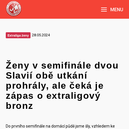
MENU
28.05.2024
Extraliga ženy
Ženy v semifinále dvou
Slavií obě utkání
prohrály, ale čeká je
zápas o extraligový
bronz
Do prvního semifinále na domácí půdě jsme šly, vzhledem ke