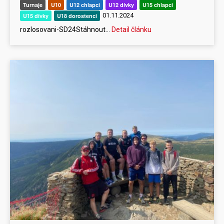
Turnaje
U10
U12 chlapci
U12 dívky
U15 chlapci
01.11.2024
U15 dívky
U18 dorostenci
rozlosovani-SD24Stáhnout…
Detail článku