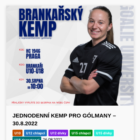
JEDNODENNÍ KEMP PRO GÓLMANY –
30.8.2022
U10
U12 chlapci
U12 dívky
U15 chlapci
U15 dívky
26.08.2022
U18 dorostenci