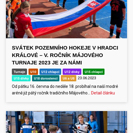
SVÁTEK POZEMNÍHO HOKEJE V HRADCI
KRÁLOVÉ – V. ROČNÍK MÁJOVÉHO
TURNAJE 2023 JE ZA NÁMI
Turnaje
U10
U12 chlapci
U12 dívky
U15 chlapci
23.06.2023
U15 dívky
U18 dorostenci
U6 a U8
Od pátku 16. června do neděle 18. probíhal na naší modré
aréně již pátý ročník tradičního Májového…
Detail článku