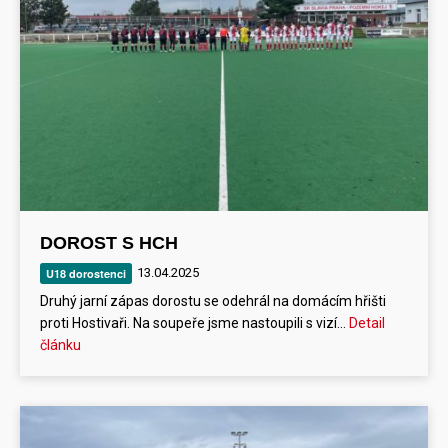
DOROST S HCH
13.04.2025
U18 dorostenci
Druhý jarní zápas dorostu se odehrál na domácím hřišti
proti Hostivaři. Na soupeře jsme nastoupili s vizí…
Detail
článku