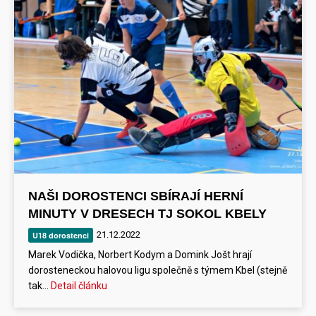
NAŠI DOROSTENCI SBÍRAJÍ HERNÍ
MINUTY V DRESECH TJ SOKOL KBELY
21.12.2022
U18 dorostenci
Marek Vodička, Norbert Kodym a Domink Jošt hrají
dorosteneckou halovou ligu společně s týmem Kbel (stejně
tak…
Detail článku